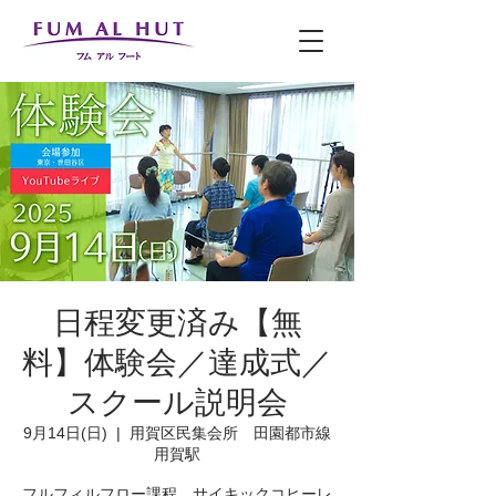
日程変更済み【無
料】体験会／達成式／
スクール説明会
9月14日(日)
  |  
用賀区民集会所 田園都市線
用賀駅
フルフィルフロー課程、サイキックコヒーレ