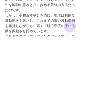
生を地球の恵みと共に歩める最強の方法だっ
たのです。
しかし、令和五年秋分を境に、地球は劇的な
波動開きを果たし、これまでの重い波動階層
を維持しながらも、高くて軽く密度の濃い波
動を振動させ始めています。
これまでのグラウンディングワークでは、こ
の高波動領域を取り入れないばかりか、むし
ろこれまでの重くて粗い波動階層に留まらせ
てしまいます。
続きを読む >>
このイベントをシェア