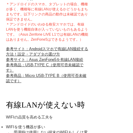
＊アンドロイドのスマホ、タブレットの場合、機種
が多く、機種毎に有線LANが使えるかどうかもまち
まちです。以下リンクの商品の動作は未確認であり
保証できません。
＊アンドロイドのいわゆる格安スマホでは、有線
LANを使う機能自体が入っていないものもあるよう
です。（Asus Zenfone LIVE L1では有線LANの機能
はありません。ZenFone5はできるようです。）
参考サイト：Androidスマホで有線LAN接続する
方法！設定・アダプタの選び方
参考サイト：Asus ZenFone5を有線LAN接続
参考商品：USB-TYPE C​（使用可否未確認で
す）
参考商品：Micro USB-TYPE B
（使用可否未確
認です）
有線LANが使えない時
WIFIの品質を高める工夫を
WIFIを使う機器が多い
→ 受講時は使用しない端末のWIFIもしくは電