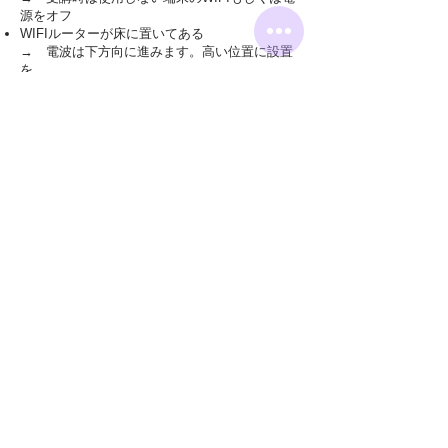
源をオフ
WIFIルーターが床に置いてある
→ 電波は下方向に進みます。高い位置に設置
を
WIFIルーターが古い
→ 最新のものに買い替えを
​最新のWIFIルーター
ビックカメラWIFIルーター15選
WIFIルーターが離れた部屋にある
→ 同じメーカーの中継機を購入、メッシュWi-
Fiの新しい機種を購入
問題が発生したら
​すぐにできる対処として
使っているデバイスが、上記の対応端末に含ま
れているか確認する
デバイスのWIFIをオフにし、少し経ってからオ
ンにする